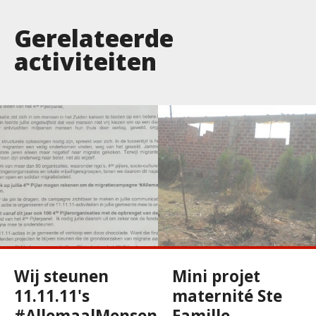
Gerelateerde
activiteiten
Wij steunen
Mini projet
11.11.11's
maternité Ste
#AllemaalMensen
Famille