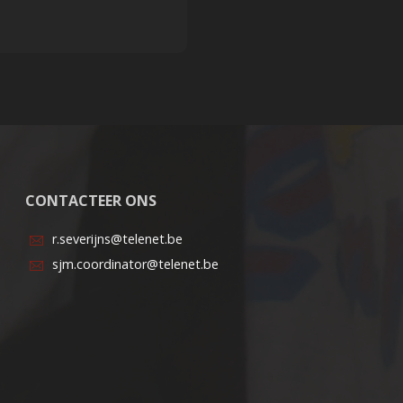
CONTACTEER ONS
r.severijns@telenet.be
sjm.coordinator@telenet.be