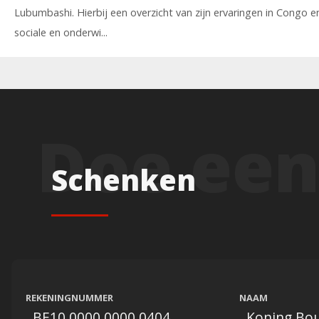
Lubumbashi. Hierbij een overzicht van zijn ervaringen in Congo e
sociale en onderwi...
Schenken
REKENINGNUMMER
NAAM
BE10 0000 0000 0404
Koning Bou