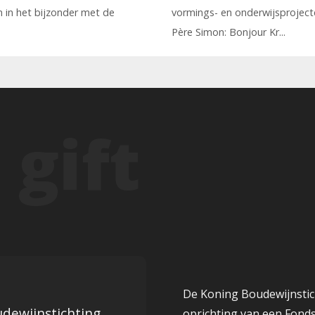
n in het bijzonder met de
vormings- en onderwijsproject
Père Simon: Bonjour Kr...
De Koning Boudewijnstic
dewijnstichting
oprichting van een Fond