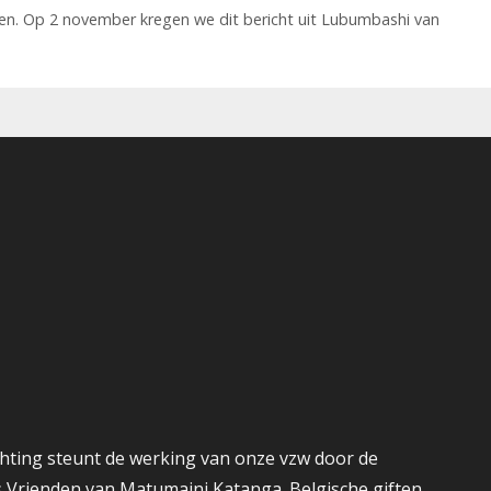
en. Op 2 november kregen we dit bericht uit Lubumbashi van
hting steunt de werking van onze vzw door de
s Vrienden van Matumaini Katanga. Belgische giften