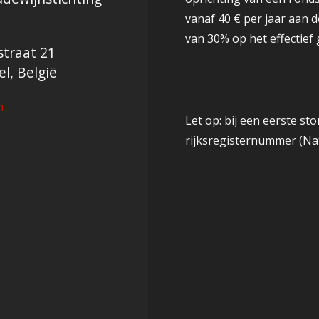
vanaf 40 € per jaar aan 
van 30% op het effectief 
traat 21
l, België
n
Let op: bij een eerste s
rijksregisternummer (N