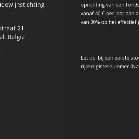
dewijnstichting
oprichting van een Fond
vanaf 40 € per jaar aan 
van 30% op het effectief 
traat 21
l, België
n
Let op: bij een eerste s
rijksregisternummer (N