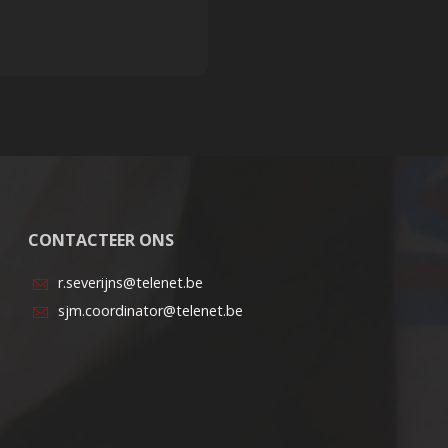
CONTACTEER ONS
r.severijns@telenet.be
sjm.coordinator@telenet.be