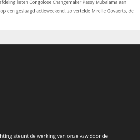
-afdeling lieten Congolose Changemaker Passy Mubalama aan
g op een geslaagd actieweekend, zo vertelde Mireille Govaerts, de
hting steunt de werking van onze vzw door de