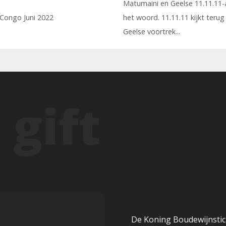
Matumaini en Geelse 11.11.11
 Congo Juni 2022
het woord. 11.11.11 kijkt teru
Geelse voortrek...
De Koning Boudewijnstic