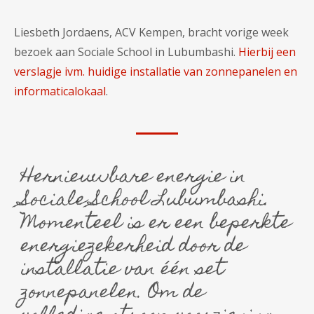
Liesbeth Jordaens, ACV Kempen, bracht vorige week
bezoek aan Sociale School in Lubumbashi.
Hierbij een
verslagje ivm. huidige installatie van zonnepanelen en
informaticalokaal
.
Hernieuwbare energie in
Sociale School Lubumbashi.
Momenteel is er een beperkte
energiezekerheid door de
installatie van één set
zonnepanelen. Om de