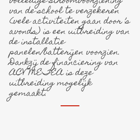
volledige stroomvoorziening
van de school te verzekeren
(vele activiteiten gaan door ’s
avonds) is een uitbreiding van
de installatie
panelen/batterijen voorzien.
Dankzij de financiering van
ACV METEA is deze
uitbreiding mogelijk
gemaakt.